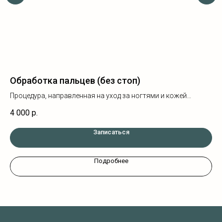
Обработка пальцев (без стоп)
Об
Процедура, направленная на уход за ногтями и кожей
Уд
пальцев рук и ног.
ви
4 000
р.
2 
Записаться
Подробнее